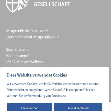
Westpreußische Gesellschaft –
Landsmannschaft Westpreußen e. V.
Geschäftsstelle:
Mühlendamm 1
48167 Münster-Wolbeck
Telefon: 0 25 06 / 30 57–50
Diese Website verwendet Cookies
Telefax: 0 25 06 / 30 57–61
Wir verwenden Cookies, um Ihr Surferlebnis zu verbessern und unseren
E-Mail
Datenverkehr zu analysieren. Wenn Sie auf „Alle akzeptieren" klicken,
stimmen Sie der Verwendung von Cookies zu.
Alle ablehnen
Alle akzeptieren
0