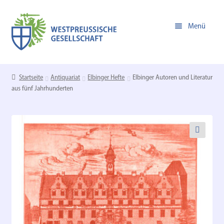
Zur
Zum
Menü
Navigation
Inhalt
springen
springen
Unterm
Online-Shop
öffnen
Startseite
Antiquariat
Elbinger Hefte
Elbinger Autoren und Literatur
aus fünf Jahrhunderten
Zur Homepage der WPG
🔍