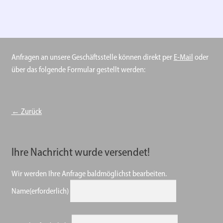
Jahrhunderten
Menge
Anfragen an unsere Geschäftsstelle können direkt per
E-Mail
oder
über das folgende Formular gestellt werden:
← Zurück
Ihre Nachricht wurde versendet!
Wir werden Ihre Anfrage baldmöglichst bearbeiten.
Name
(erforderlich)