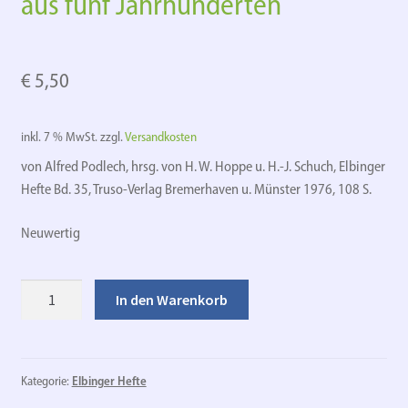
aus fünf Jahrhunderten
€
5,50
inkl. 7 % MwSt.
zzgl.
Versandkosten
von Alfred Podlech, hrsg. von H. W. Hoppe u. H.-J. Schuch, Elbinger
Hefte Bd. 35, Truso-Verlag Bremerhaven u. Münster 1976, 108 S.
Neuwertig
Elbinger
In den Warenkorb
Autoren
und
Literatur
aus
Kategorie:
Elbinger Hefte
fünf