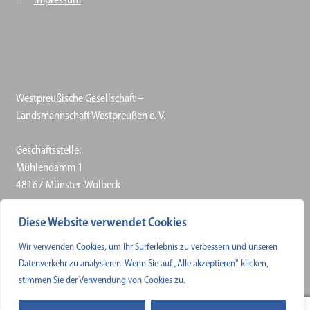
Westpreußische Gesellschaft –
Landsmannschaft Westpreußen e. V.
Geschäftsstelle:
Mühlendamm 1
48167 Münster-Wolbeck
Telefon: 0 25 06 / 30 57–50
Diese Website verwendet Cookies
Telefax: 0 25 06 / 30 57–61
Wir verwenden Cookies, um Ihr Surferlebnis zu verbessern und unseren
E-Mail
Datenverkehr zu analysieren. Wenn Sie auf „Alle akzeptieren" klicken,
stimmen Sie der Verwendung von Cookies zu.