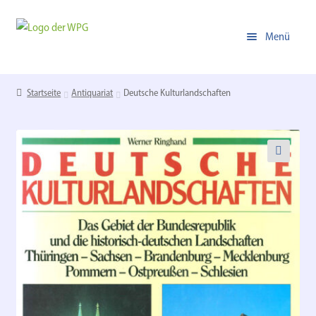
Zur
Zum
Menü
Navigation
Inhalt
springen
springen
Unterm
Online-Shop
öffnen
Startseite
Antiquariat
Deutsche Kulturlandschaften
Zur Homepage der WPG
🔍