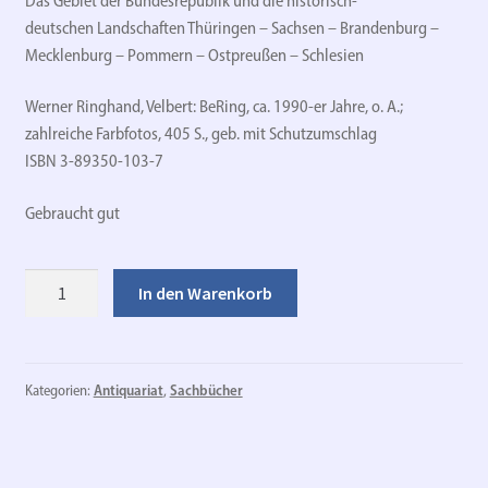
Das Gebiet der Bundesrepublik und die historisch-
deutschen Landschaften Thüringen – Sachsen – Brandenburg –
Mecklenburg – Pommern – Ostpreußen – Schlesien
Werner Ringhand, Velbert: BeRing, ca. 1990-er Jahre, o. A.;
zahlreiche Farbfotos, 405 S., geb. mit Schutzumschlag
ISBN 3-89350-103-7
Gebraucht gut
Deutsche
In den Warenkorb
Kulturlandschaften
Menge
Kategorien:
Antiquariat
,
Sachbücher