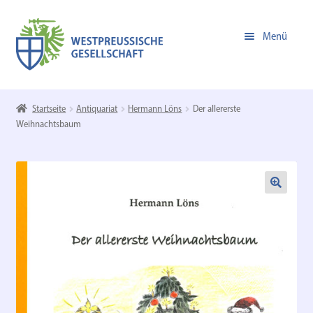
Zur
Zum
Menü
Navigation
Inhalt
springen
springen
Unterm
Online-Shop
öffnen
Startseite
Antiquariat
Hermann Löns
Der allererste
Weihnachtsbaum
Zur Homepage der WPG