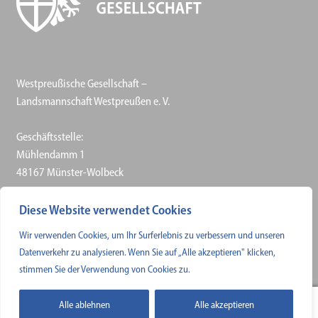
Westpreußische Gesellschaft –
Landsmannschaft Westpreußen e. V.
Geschäftsstelle:
Mühlendamm 1
48167 Münster-Wolbeck
Telefon: 0 25 06 / 30 57–50
Diese Website verwendet Cookies
Telefax: 0 25 06 / 30 57–61
Wir verwenden Cookies, um Ihr Surferlebnis zu verbessern und unseren
E-Mail
Datenverkehr zu analysieren. Wenn Sie auf „Alle akzeptieren" klicken,
stimmen Sie der Verwendung von Cookies zu.
Alle ablehnen
Alle akzeptieren
0