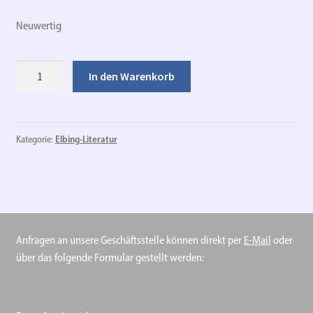
Neuwertig
Das
In den Warenkorb
Territorium
der
Stadt
Elbing
Kategorie:
Elbing-Literatur
und
die
Elbinger
Hospitalgüter
bei
Anfragen an unsere Geschäftsstelle können direkt per
E-Mail
oder
der
über das folgende Formular gestellt werden:
Preussischen
Landesaufnahme
von