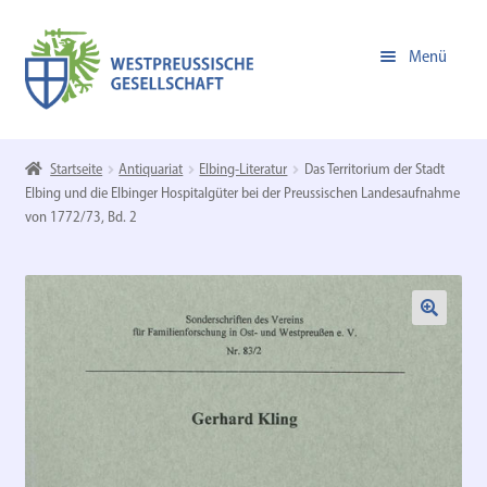
Zur
Zum
Menü
Navigation
Inhalt
springen
springen
Unterm
Online-Shop
öffnen
Startseite
Antiquariat
Elbing-Literatur
Das Territorium der Stadt
Elbing und die Elbinger Hospitalgüter bei der Preussischen Landesaufnahme
Zur Homepage der WPG
von 1772/73, Bd. 2