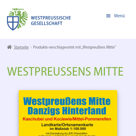
Zur
Zum
Menü
Navigation
Inhalt
springen
springen
Unterm
Online-Shop
öffnen
Startseite
Produkte verschlagwortet mit „Westpreußens Mitte“
Zur Homepage der WPG
WESTPREUSSENS MITTE